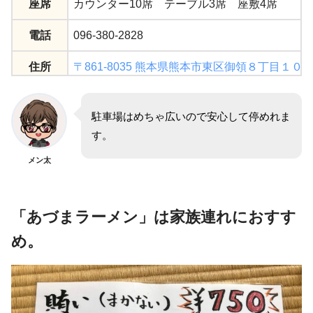
座席
カウンター10席 テーブル3席 座敷4席
電話
096-380-2828
住所
〒861-8035 熊本県熊本市東区御領８丁目１０−
駐車場
15台
駐車場はめちゃ広いので安心して停めれま
す。
メン太
「あづまラーメン」は家族連れにおすす
め。