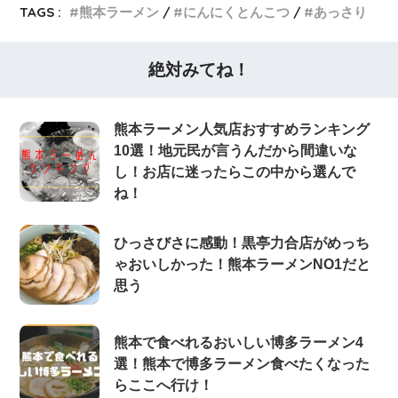
TAGS :
熊本ラーメン
にんにくとんこつ
あっさり
絶対みてね！
熊本ラーメン人気店おすすめランキング
10選！地元民が言うんだから間違いな
し！お店に迷ったらこの中から選んで
ね！
ひっさびさに感動！黒亭力合店がめっち
ゃおいしかった！熊本ラーメンNO1だと
思う
熊本で食べれるおいしい博多ラーメン4
選！熊本で博多ラーメン食べたくなった
らここへ行け！