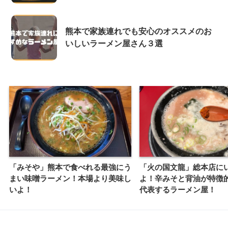
熊本で家族連れでも安心のオススメのお
いしいラーメン屋さん３選
「みそや」熊本で食べれる最強にう
「火の国文龍」総本店に
まい味噌ラーメン！本場より美味し
よ！辛みそと背油が特徴
いよ！
代表するラーメン屋！