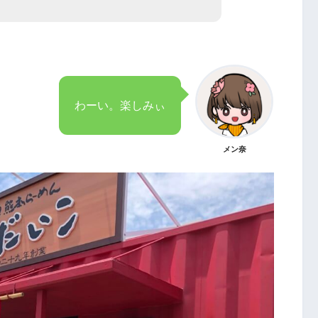
わーい。楽しみぃ
メン奈