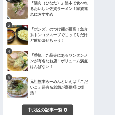
「陽向（ひなた）」熊本で食べれ
るおいしい佐賀ラーメン！家族連
れにおすすめ
3
「ボンズ」のつけ麺が最高！魚介
系トンコツスープでこってりだけ
ど飲めほせちゃう！
4
「呑龍」九品寺にあるワンタンメ
ンが有名なお店！ボリューム満点
はんぱない！
5
元祖熊本らーめんといえば「こだ
いこ」超有名老舗が嘉島町に復
活！
中央区の記事一覧